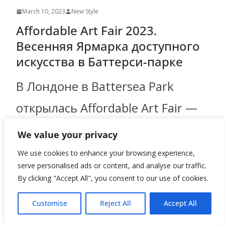
March 10, 2023
New Style
Affordable Art Fair 2023.
Весенняя Ярмарка доступного
искусства в Баттерси-парке
В Лондоне в Battersea Park
открылась Affordable Art Fair —
одно из самых ожидаемых и
We value your privacy
знаменитых художественных
We use cookies to enhance your browsing experience,
serve personalised ads or content, and analyse our traffic.
событий в мире.
By clicking "Accept All", you consent to our use of cookies.
Customise
Reject All
Accept All
Read more