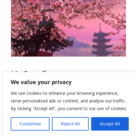
Избегайте:
We value your privacy
— переизбытка сахара и соли;
We use cookies to enhance your browsing experience,
serve personalised ads or content, and analyse our traffic.
By clicking "Accept All", you consent to our use of cookies.
— слишком горячей, жареной и
Customise
Reject All
Accept All
слишком острой пищи;