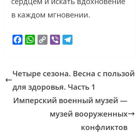
сердцем и искать вдохновение
в каждом мгновении.
F
W
C
Vi
T
ac
h
o
b
el
e
at
p
er
e
b
s
y
gr
Четыре сезона. Весна с пользой
o
A
Li
a
для здоровья. Часть 1
o
p
n
m
k
p
k
Имперский военный музей —
музей вооруженных
конфликтов