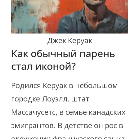
Джек Керуак
Как обычный парень
стал иконой?
Родился Керуак в небольшом
городке Лоуэлл, штат
Массачусетс, в семье канадских
эмигрантов. В детстве он рос в
окружении французского языка