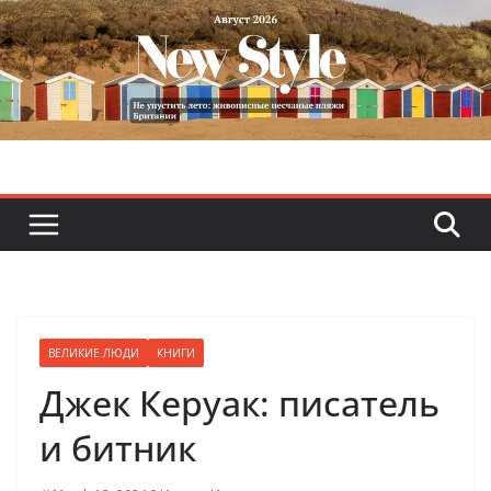
Skip
to
content
ВЕЛИКИЕ ЛЮДИ
КНИГИ
Джек Керуак: писатель
и битник