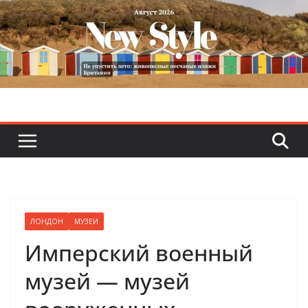
Skip
to
content
ЛОНДОН
МУЗЕИ
Имперский военный
музей — музей