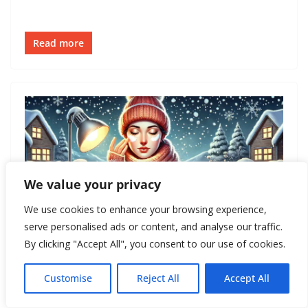
Read more
We value your privacy
We use cookies to enhance your browsing experience,
serve personalised ads or content, and analyse our traffic.
By clicking "Accept All", you consent to our use of cookies.
ЗДОРОВЬЕ
КРАСОТА-ЗДОРОВЬЕ
December 1, 2024
Инесса И.
Customise
Reject All
Accept All
Как защитить кожу в холодную