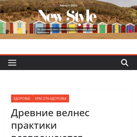
Skip
to
content
ЗДОРОВЬЕ
КРАСОТА-ЗДОРОВЬЕ
Древние велнес
практики