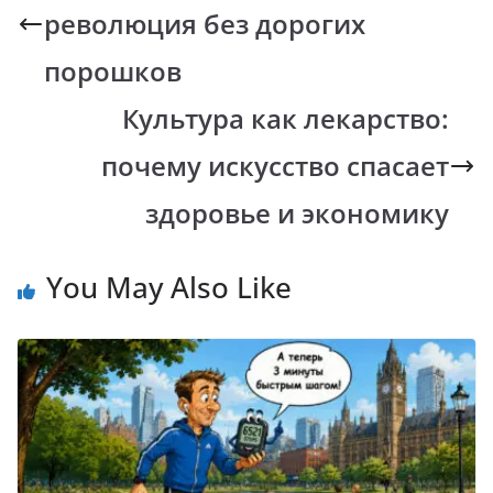
революция без дорогих
o
p
n
m
k
p
k
порошков
Культура как лекарство:
почему искусство спасает
здоровье и экономику
You May Also Like