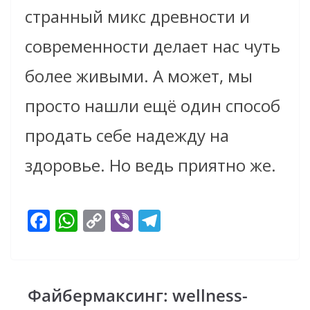
странный микс древности и
современности делает нас чуть
более живыми. А может, мы
просто нашли ещё один способ
продать себе надежду на
здоровье. Но ведь приятно же.
F
W
C
Vi
T
ac
h
o
b
el
e
at
p
er
e
b
s
y
gr
Файбермаксинг: wellness-
o
A
Li
a