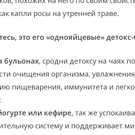
ов, похожих на него по своим свойст
как капли росы на утренней траве.
есь, это его «однояйцевые» детокс
а бульонах
, сродни детоксу на чаях п
сти очищения организма, увлажнению
ию пищеварения, иммунитета и легко
;
йогурте или кефире
, так же успокаив
тельную систему и поддерживает ми