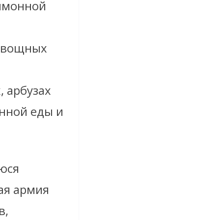
лимонной
 овощных
, арбузах
нной еды и
уюся
ая армия
в,