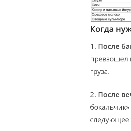
Когда ну
1.
После ба
превзошел 
груза.
2.
После ве
бокальчик»
следующее 