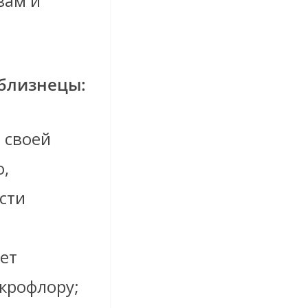
вам и
-близнецы:
о своей
,
сти
ает
крофлору;