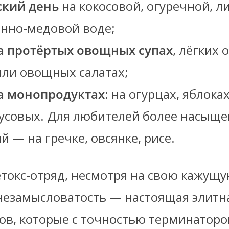
ский день
на кокосовой, огуречной, 
онно-медовой воде;
а протёртых овощных супах
, лёгких
или овощных салатах;
а монопродуктах
: на огурцах, яблоках
усовых. Для любителей более насыще
 — на гречке, овсянке, рисе.
етокс-отряд, несмотря на свою кажущ
 незамысловатость — настоящая элитн
ов, которые с точностью терминаторо