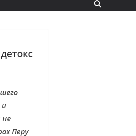
 детокс
ашего
 и
 не
рах Перу