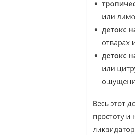
тропиче
или лим
детокс н
отварах 
детокс н
или цитр
ощущений
Весь этот д
простоту и
ликвидатор