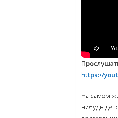
Прослушать
https://yo
На самом же
нибудь дето