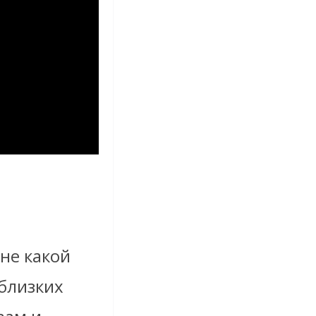
 не какой
 близких