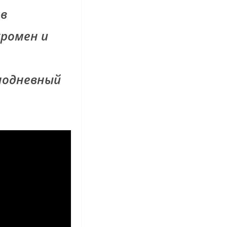
 в
кромен и
нодневный