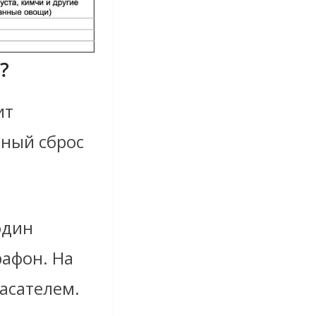
с?
ит
нный сброс
один
рафон. На
пасателем.