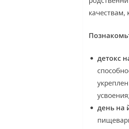
родственник
качествам, 
Познакомьт
детокс н
способно
укреплен
усвоения
день на 
пищевари