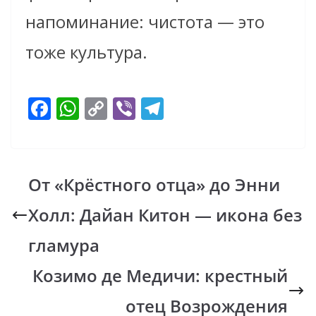
напоминание: чистота — это
тоже культура.
F
W
C
Vi
T
ac
h
o
b
el
e
at
p
er
e
b
s
y
gr
От «Крёстного отца» до Энни
o
A
Li
a
Холл: Дайан Китон — икона без
o
p
n
m
k
p
k
гламура
Козимо де Медичи: крестный
отец Возрождения