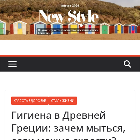
Skip
to
content
КРАСОТА-ЗДОРОВЬЕ
СТИЛЬ ЖИЗНИ
Гигиена в Древней
Греции: зачем мыться,