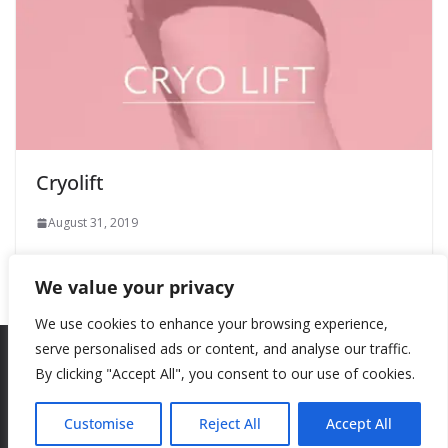
Cryolift
August 31, 2019
We value your privacy
We use cookies to enhance your browsing experience,
serve personalised ads or content, and analyse our traffic.
By clicking "Accept All", you consent to our use of cookies.
Copyright © 2026
New Style
. All rights reserved.
Theme:
ColorMag
by ThemeGrill. Powered by
WordPress
.
Customise
Reject All
Accept All