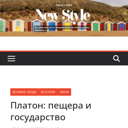
Skip
to
content
ВЕЛИКИЕ ЛЮДИ
ИСТОРИЯ
НАУКА
Платон: пещера и
государство