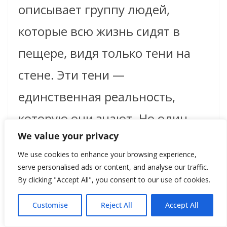
описывает группу людей,
которые всю жизнь сидят в
пещере, видя только тени на
стене. Эти тени —
единственная реальность,
которую они знают. Но один
We value your privacy
человек освобождается и
We use cookies to enhance your browsing experience,
выходит на свет, где видит
serve personalised ads or content, and analyse our traffic.
By clicking "Accept All", you consent to our use of cookies.
истинный мир.
Customise
Reject All
Accept All
Эта аллегория — метафора