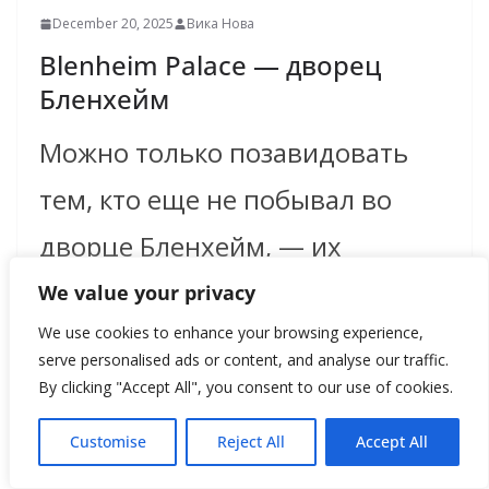
December 20, 2025
Вика Нова
Blenheim Palace — дворец
Бленхейм
Можно только позавидовать
тем, кто еще не побывал во
дворце Бленхейм, — их
ожидает потрясающий день в
We value your privacy
We use cookies to enhance your browsing experience,
знаменитом поместье,
serve personalised ads or content, and analyse our traffic.
включенном
By clicking "Accept All", you consent to our use of cookies.
Customise
Reject All
Accept All
Read more