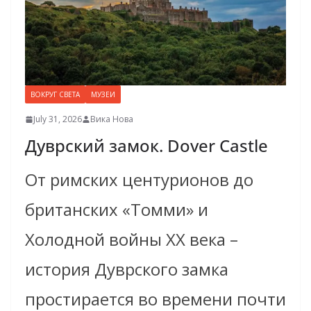
ВОКРУГ СВЕТА
МУЗЕИ
July 31, 2026
Вика Нова
Дуврский замок. Dover Castle
От римских центурионов до
британских «Томми» и
Холодной войны XX века –
история Дуврского замка
простирается во времени почти