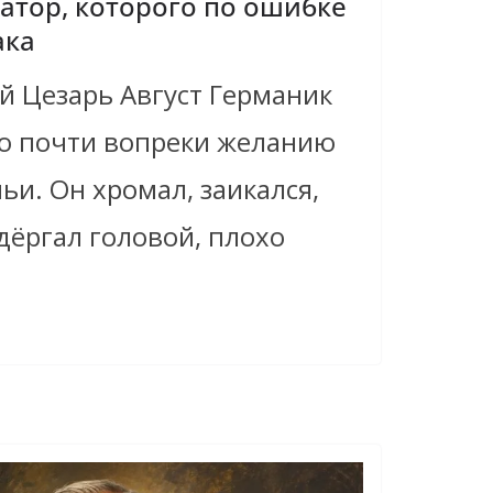
атор, которого по ошибке
ака
й Цезарь Август Германик
ю почти вопреки желанию
ьи. Он хромал, заикался,
дёргал головой, плохо