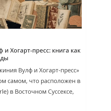
 и Хогарт-пресс: книга как
оды
иния Вулф и Хогарт-пресс»
том самом, что расположен в
rle) в Восточном Суссексе,