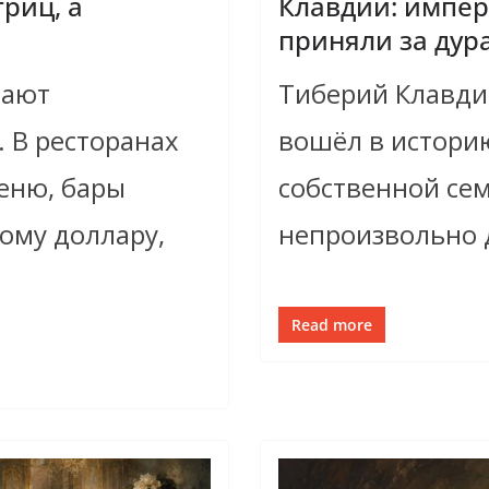
риц, а
Клавдий: импер
приняли за дур
чают
Тиберий Клавди
 В ресторанах
вошёл в истори
еню, бары
собственной сем
ому доллару,
непроизвольно 
Read more