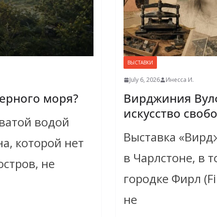
ВЫСТАВКИ
July 6, 2026
Инесса И.
верного моря?
Вирджиния Вулф
искусство своб
оватой водой
Выставка «Вирдж
а, которой нет
в Чарлстоне, в 
остров, не
городке Фирл (Fi
не