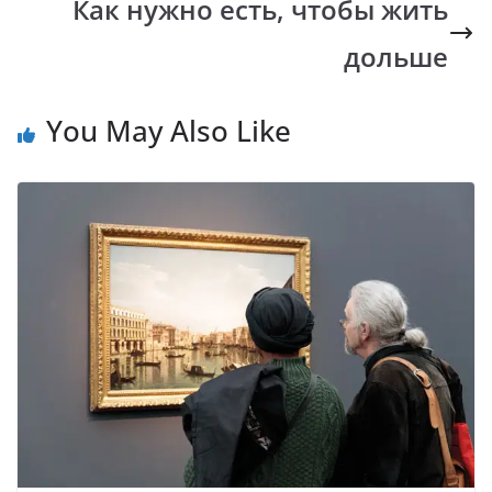
k
p
k
Как нужно есть, чтобы жить
дольше
You May Also Like