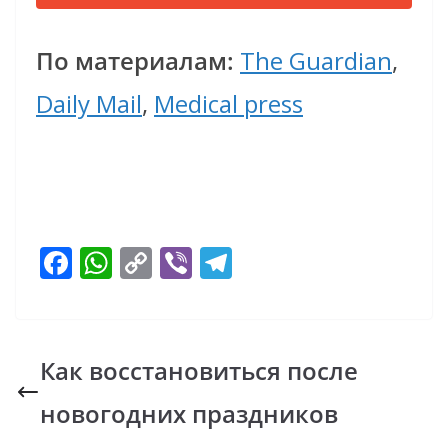
По материалам:
The Guardian
,
Daily Mail
,
Medical press
F
W
C
Vi
T
ac
h
o
b
el
e
at
p
er
e
b
s
y
gr
Как восстановиться после
o
A
Li
a
новогодних праздников
o
p
n
m