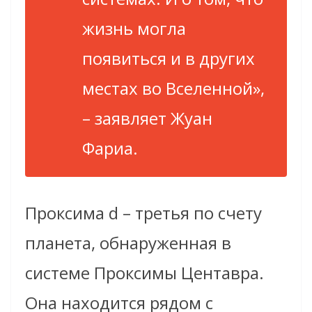
жизнь могла
появиться и в других
местах во Вселенной»,
– заявляет Жуан
Фариа.
Проксима d – третья по счету
планета, обнаруженная в
системе Проксимы Центавра.
Она находится рядом с