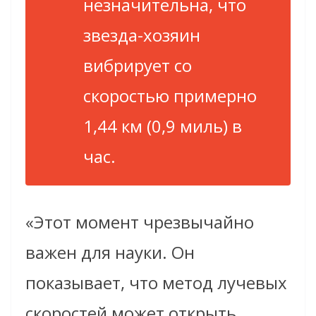
незначительна, что
звезда-хозяин
вибрирует со
скоростью примерно
1,44 км (0,9 миль) в
час.
«Этот момент чрезвычайно
важен для науки. Он
показывает, что метод лучевых
скоростей может открыть