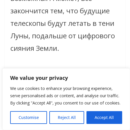
закончится тем, что будущие
телескопы будут летать в тени
Луны, подальше от цифрового
сияния Земли.
Пока же каждое новое фото
We value your privacy
ночного неба напоминает спор
We use cookies to enhance your browsing experience,
двух эпох. С одной стороны —
serve personalised ads or content, and analyse our traffic.
By clicking "Accept All", you consent to our use of cookies.
древнее желание смотреть в
Customise
Reject All
Accept All
звёзды. С другой —