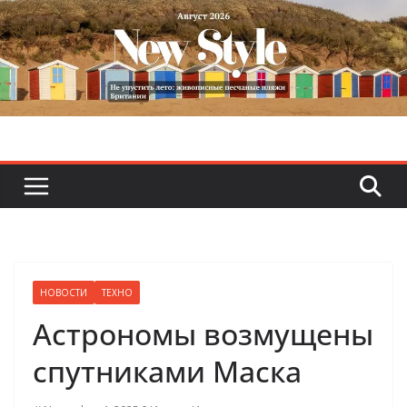
Skip
to
content
НОВОСТИ
ТЕХНО
Астрономы возмущены
спутниками Маска