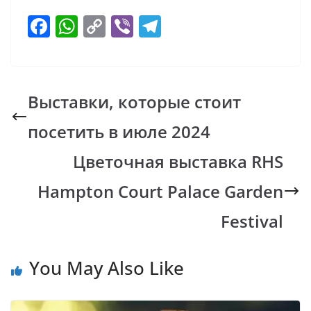
F
W
C
Vi
T
ac
h
o
b
el
e
at
p
er
e
b
s
y
gr
Выставки, которые стоит
o
A
Li
a
посетить в июле 2024
o
p
n
m
k
p
k
Цветочная выставка RHS
Hampton Court Palace Garden
Festival
You May Also Like