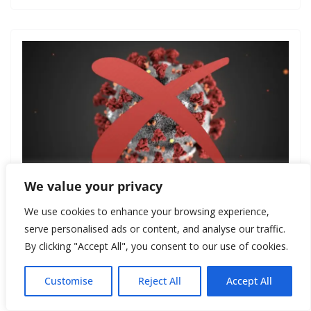
We value your privacy
ВОЗ РЕКОМЕНДУЕТ
ЗДОРОВЬЕ
We use cookies to enhance your browsing experience,
May 9, 2020
New Style
serve personalised ads or content, and analyse our traffic.
Названы худшие советы, как
By clicking "Accept All", you consent to our use of cookies.
побороть коронавирус
Customise
Reject All
Accept All
Read more