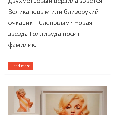
двухметровый верзила зовется
Великановым или близорукий
очкарик – Слеповым? Новая
звезда Голливуда носит
фамилию
Read more