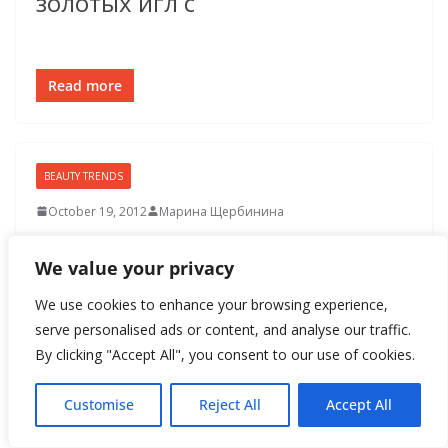
золотых игл с
Read more
BEAUTY TRENDS
October 19, 2012
Марина Щербинина
Розовая ленточка – символ
We value your privacy
надежды
We use cookies to enhance your browsing experience,
Октябрь – Всемирный месяц
serve personalised ads or content, and analyse our traffic.
By clicking "Accept All", you consent to our use of cookies.
борьбы против рака груди.
Customise
Reject All
Accept All
Общественные и