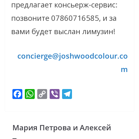
предлагает консьерж-сервис:
позвоните 07860716585, и за
вами будет выслан лимузин!
concierge@joshwoodcolour.co
m
F
W
C
Vi
T
ac
h
o
b
el
e
at
p
er
e
b
s
y
gr
Мария Петрова и Алексей
o
A
Li
a