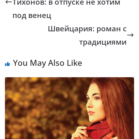
Тихонов: в отпуске не хотим
o
p
n
m
k
p
k
под венец
Швейцария: роман с
традициями
You May Also Like