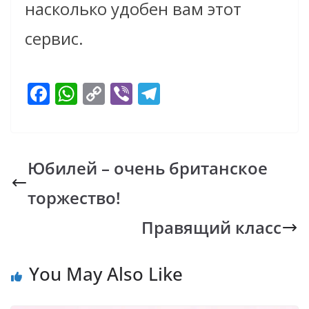
насколько удобен вам этот
сервис.
F
W
C
Vi
T
ac
h
o
b
el
e
at
p
er
e
b
s
y
gr
Юбилей – очень британское
o
A
Li
a
торжество!
o
p
n
m
k
p
k
Правящий класс
You May Also Like