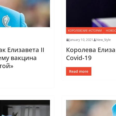
КОРОЛЕВСКИЕ ИСТОРИИ
НОВОС
January 10, 2021
New_Style
к Елизавета II
Королева Елизав
ему вакцина
Covid-19
той»
Read more