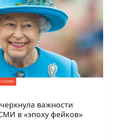
ИСТОРИИ
одчеркнула важности
СМИ в «эпоху фейков»