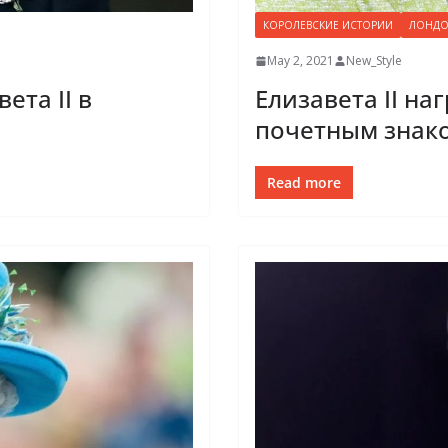
КОРОЛЕВСКИЕ ИСТОРИИ
ЛОНД
May 2, 2021
New_Style
ета II в
Елизавета II на
почетным знако
Read more