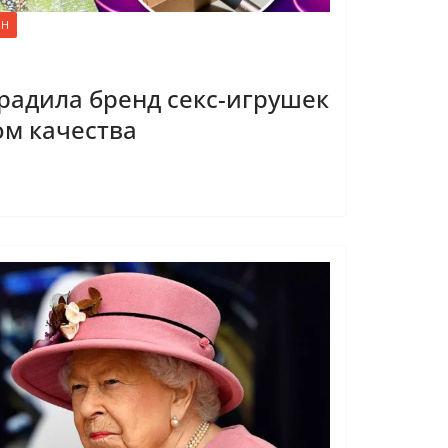
ОН
градила бренд секс-игрушек
м качества