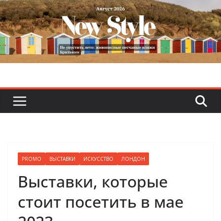
Skip
to
content
PROMO
ВЫСТАВКИ
ИСКУССТВО
ЛОНДОН
Выставки, которые
стоит посетить в мае