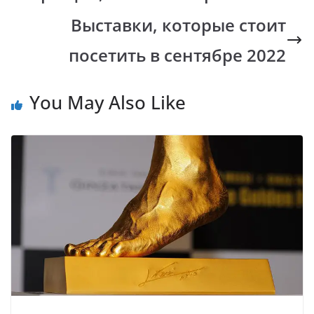
o
A
Li
a
Выставки, которые стоит
o
p
n
m
k
p
k
посетить в сентябре 2022
You May Also Like