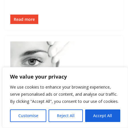
Read more
We value your privacy
We use cookies to enhance your browsing experience,
serve personalised ads or content, and analyse our traffic.
BEAUTY TRENDS
КРАСОТА-ЗДОРОВЬЕ
ЛОНДОН
By clicking "Accept All", you consent to our use of cookies.
December 1, 2019
New Style
Customise
Reject All
Accept All
Plasmalift