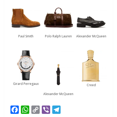
Paul Smith
Polo Ralph Lauren
Alexander McQueen
Girard Perregaux
Creed
Alexander McQueen
F
W
C
Vi
T