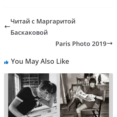
ac
h
o
b
el
e
at
p
er
e
b
s
y
gr
Читай с Маргаритой
o
A
Li
a
Баскаковой
o
p
n
m
k
p
k
Paris Photo 2019
You May Also Like