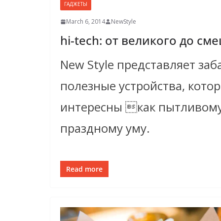
ГАДЖЕТЫ
March 6, 2014
NewStyle
hi-tech: от великого до см
New Style представляет заб
полезные устройства, кото
интересны как пытливому,
праздному уму.
Read more