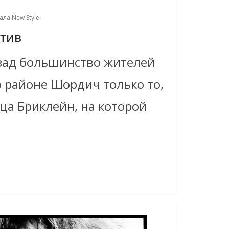
ла New Style
атив
азад большинство жителей
 районе Шордич только то,
ица Бриклейн, на которой