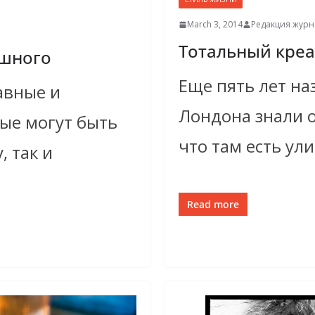
March 3, 2014
Редакция журна
Тотальный кре
ешного
Еще пять лет н
авные и
Лондона знали о
рые могут быть
что там есть ул
 так и
Read more