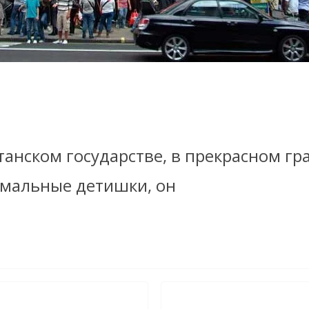
танском государстве, в прекрасном г
рмальные детишки, он