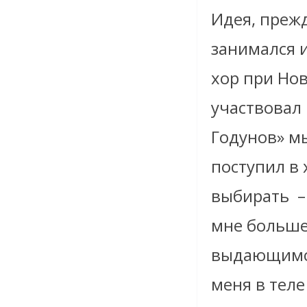
Идея, прежд
занимался и
хор при Но
участвовал
Годунов» мы
поступил в
выбирать –
мне больше
выдающимся 
меня в тел