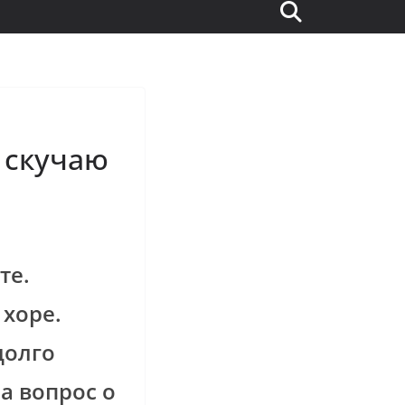
 скучаю
те.
 хоре.
долго
а вопрос о