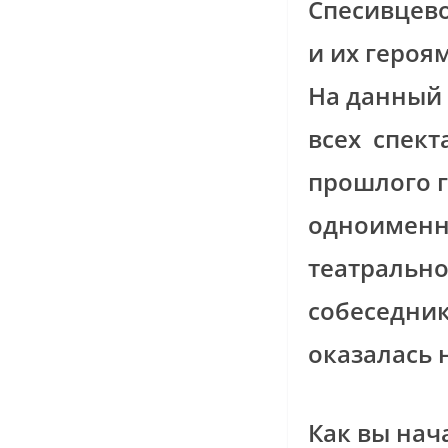
Спесивцево
и их героя
На данный 
всех спект
прошлого г
одноименн
театрально
собеседник
оказалась 
Как вы нач