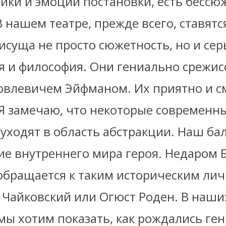
тики и эмоций постановки, есть бесс
В нашем театре, прежде всего, ставятс
суща не просто сюжетность, но и сер
я и философия. Они гениально срежи
овлевичем Эйфманом. Их приятно и см
 Я замечаю, что некоторые современн
уходят в область абстракции. Наш бал
ие внутреннего мира героя. Недаром 
обращается к таким историческим лич
 Чайковский или Огюст Роден. В наши
 мы хотим показать, как рождались ге