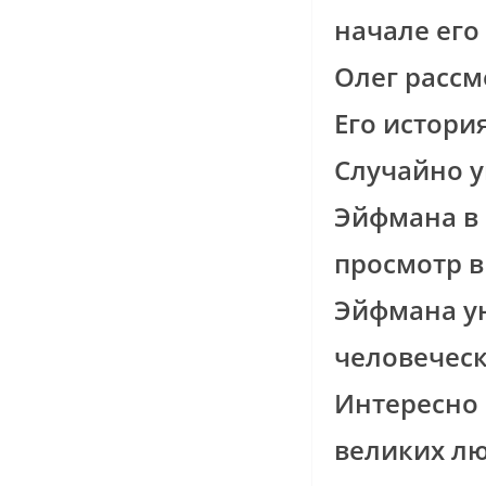
начале его
Олег рассм
Его истори
Случайно у
Эйфмана в 
просмотр в 
Эйфмана ун
человеческ
Интересно 
великих лю