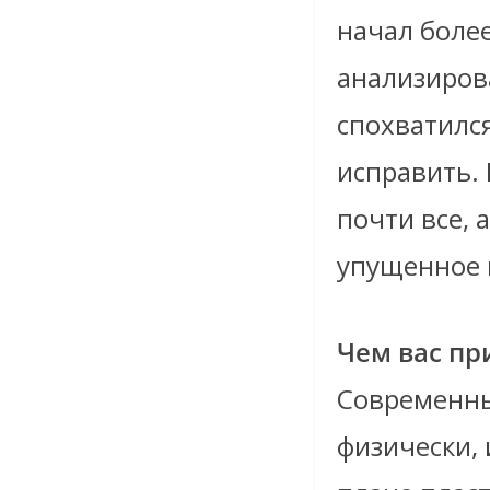
начал более
анализиров
спохватилс
исправить. 
почти все, 
упущенное 
Чем вас пр
Современны
физически,