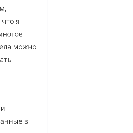
м,
 что я
многое
тела можно
тать
 и
жанные в