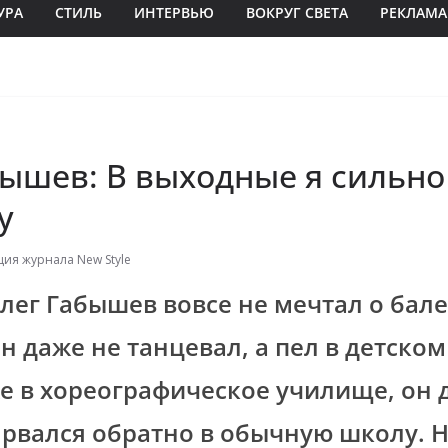
УРА
СТИЛЬ
ИНТЕРВЬЮ
ВОКРУГ СВЕТА
РЕКЛАМА
бышев: В выходные я сильно
у
ция журнала New Style
Олег Габышев вовсе не мечтал о бале
н даже не танцевал, а пел в детском
е в хореографическое училище, он 
 рвался обратно в обычную школу. Н