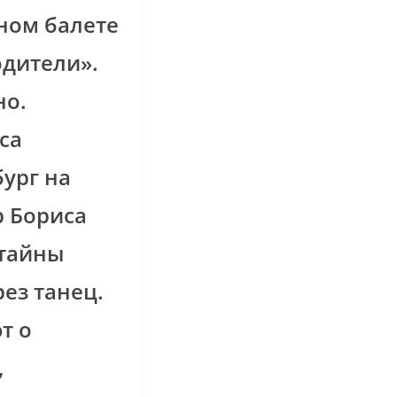
ном балете
одители».
но.
са
ург на
р Бориса
 тайны
ез танец.
т о
,