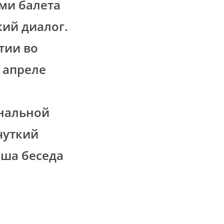
ми балета
ий диалог.
тии во
В апреле
нальной
чуткий
аша беседа