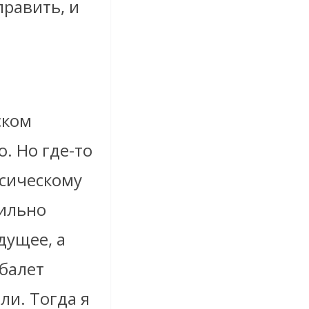
править, и
ском
. Но где-то
ссическому
сильно
дущее, а
 балет
ли. Тогда я