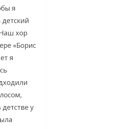
обы я
в детский
 Наш хор
ере «Борис
ет я
сь
одходили
лосом,
 детстве у
была