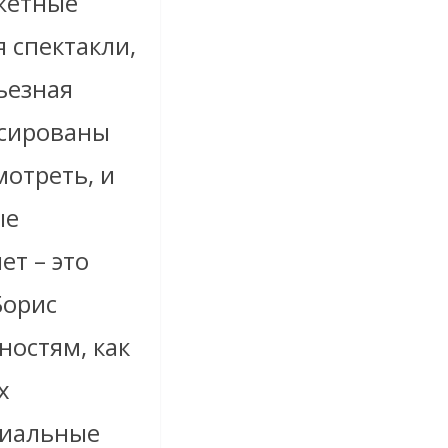
южетные
я спектакли,
ьезная
ссированы
отреть, и
ые
ет – это
Борис
ностям, как
х
ниальные