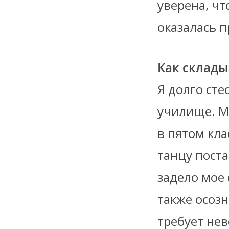
уверена, чт
оказалась п
Как склады
Я долго сте
училище. Мн
в пятом кла
танцу поста
задело мое 
также осозн
требует нев