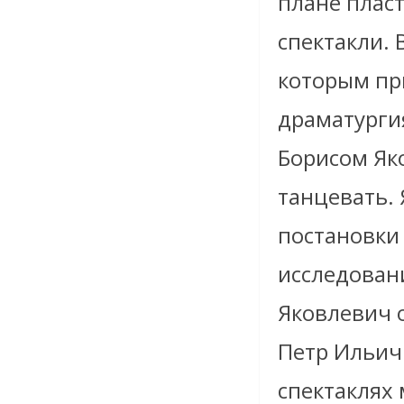
плане плас
спектакли. 
которым при
драматурги
Борисом Як
танцевать.
постановки 
исследован
Яковлевич 
Петр Ильич
спектаклях