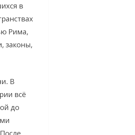
ихся в
транствах
ью Рима,
, законы,
.
и. В
рии всё
кой до
ями
 После