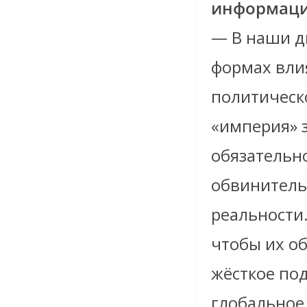
информаци
— В наши д
формах вли
политическо
«империя» з
обязательн
обвинитель
реальности.
чтобы их о
жёсткое по
глобальное