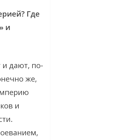
ерией? Где
» и
 и дают, по-
онечно же,
 Империю
ков и
сти.
воеванием,