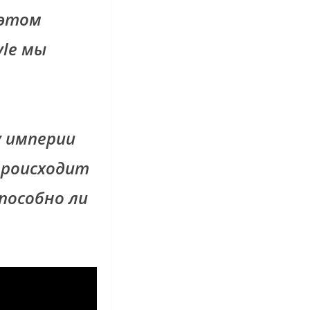
 этом
yle мы
у империи
происходит
пособно ли