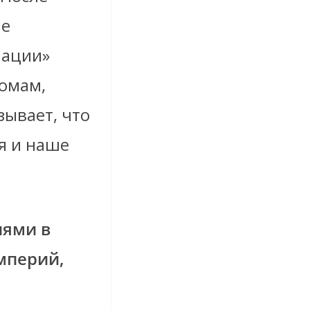
ые
нации»
ромам,
зывает, что
я и наше
иями в
мперий,