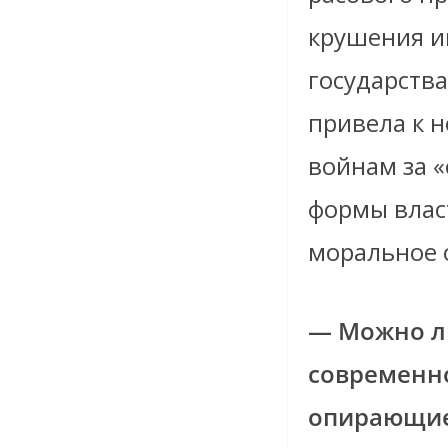
крушения и
государства
привела к 
войнам за 
формы влас
моральное 
— Можно ли
современн
опирающие