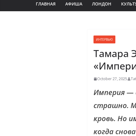
ГЛАВНАЯ
АФИША
ЛОНДОН
КУЛЬТ
ИНТЕРВЬЮ
Тамара 
«Импери
October 27, 2025
Ta
Империя — 
страшно. М
кровь. Но и
когда снова