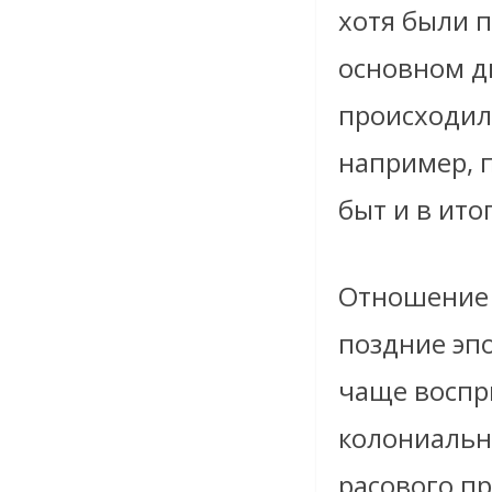
хотя были 
основном д
происходил
например, 
быт и в ит
Отношение 
поздние эпо
чаще воспр
колониальн
расового п