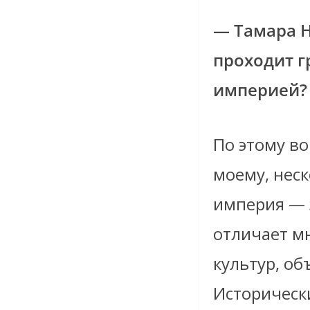
— Тамара Н
проходит г
империей?
По этому во
моему, нес
империя — 
отличает м
культур, о
Исторически