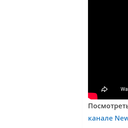
Посмотрет
канале New