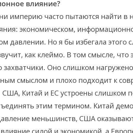
онное влияние?
ни империю часто пытаются найти в 
яния: экономическом, информационн
м давлении. Но я бы избегала этого с
вучит, как клеймо. В том смысле, что 
о захватчики. Оно слишком нагружен
ным смыслом и плохо подходит к со
 США, Китай и ЕС устроены слишком п
бъединять этим термином. Китай дем
давление меньшинств, США оказываю
 влияние силой и экономикой, а Европ