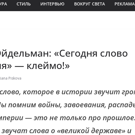
УРА
СТИЛЬ
ИНТЕРВЬЮ
ВОКРУГ СВЕТА
РЕКЛАМА
Эйдельман: «Сегодня слово
я» — клеймо!»
tiana Piskova
слово, которое в истории звучит гро
ы помним войны, завоевания, распады
мперии — это не только про прошлое.
 звучат слова о «великой державе» и