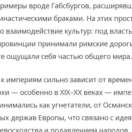
примеры вроде Габсбургов, расширявш
инастическими браками. На этих прос
о взаимодействие культур: под власт
провинции принимали римские дороги
оге ощущали себя частью общего мира
к империям сильно зависит от времен
хи — особенно в XIX–XX веках — импе
инимались как угнетатели, от Османс
ых держав Европы, что связано с иде
ревосходства и подавлением народов.