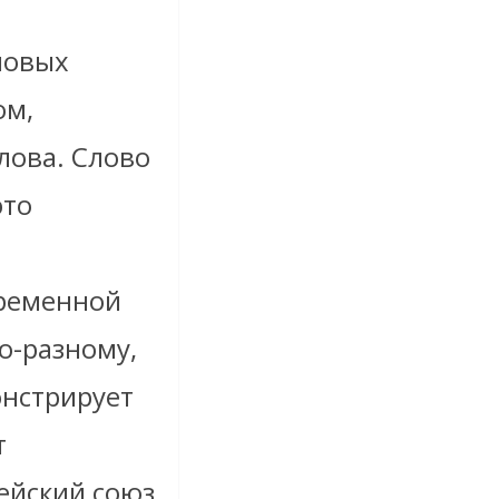
новых
ом,
лова. Слово
это
о
временной
о-разному,
онстрирует
т
ейский союз