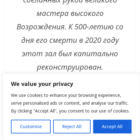
мастера высокого
Возрождения. К 500-летию со
дня его смерти в 2020 году
этот зал был капитально
реконструирован.
Если обходным путём
We value your privacy
We use cookies to enhance your browsing experience,
добраться до этого зала, то
serve personalised ads or content, and analyse our traffic.
выясняется, что он называется
By clicking "Accept All", you consent to our use of cookies.
«Великолепие и общество». В
Customise
Reject All
Accept All
нём представлены убранство,