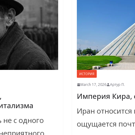
ИСТОРИЯ
March 17, 2026
Артур П.
,
Империя Кира,
итализма
Иран относится к
 не с одного
ощущается почт
с неприятного