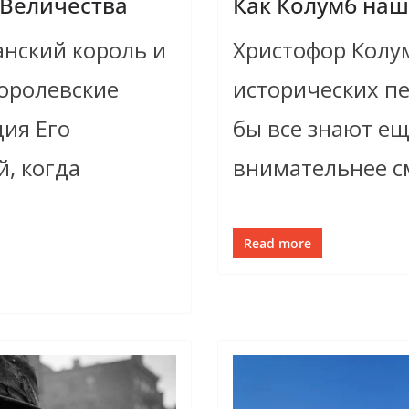
 Величества
Как Колумб нашё
анский король и
Христофор Колу
королевские
исторических п
ция Его
бы все знают ещ
, когда
внимательнее с
Read more