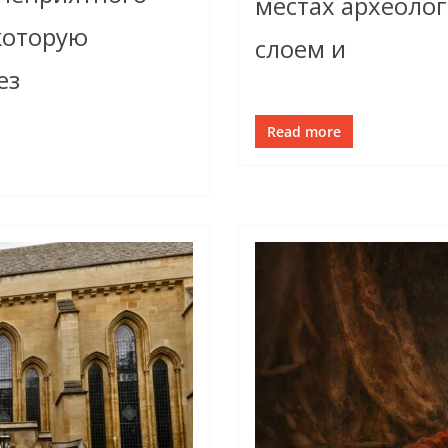
местах археолог
которую
слоем и
ез
Read more