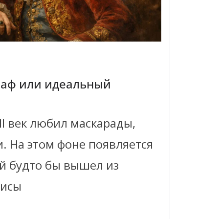
раф или идеальный
II век любил маскарады,
. На этом фоне появляется
й будто бы вышел из
лисы