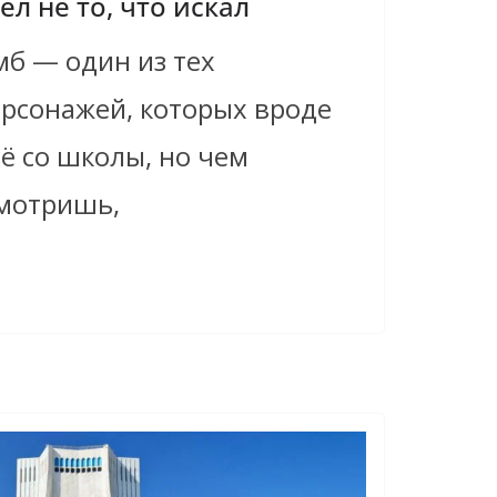
л не то, что искал
мб — один из тех
ерсонажей, которых вроде
ё со школы, но чем
мотришь,