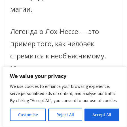
магии.
Легенда о Лох-Нессе — это
пример того, как человек
стремится к необъяснимому.
Мы хотим верить в то, что в
We value your privacy
мире остаётся место для чудес,
We use cookies to enhance your browsing experience,
и Несси даёт нам эту
serve personalised ads or content, and analyse our traffic.
By clicking "Accept All", you consent to our use of cookies.
возможность. Даже если
Customise
Reject All
Accept All
учёные никогда не найдут