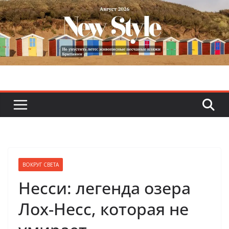
Skip
to
content
ВОКРУГ СВЕТА
Несси: легенда озера
Лох-Несс, которая не