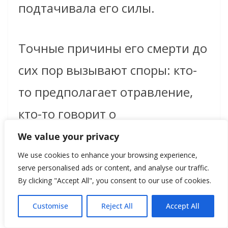
подтачивала его силы.
Точные причины его смерти до
сих пор вызывают споры: кто-
то предполагает отравление,
кто-то говорит о
ревматической лихорадке или
We value your privacy
почечной недостаточности.
We use cookies to enhance your browsing experience,
serve personalised ads or content, and analyse our traffic.
Однако современные
By clicking "Accept All", you consent to our use of cookies.
исследования склоняются к
Customise
Reject All
Accept All
тому, что его организм просто