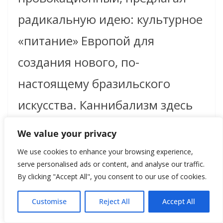
радикальную идею: культурное
«питание» Европой для
создания нового, по-
настоящему бразильского
искусства. Каннибализм здесь
понимался метафорически —
We value your privacy
как способ поглощения и
We use cookies to enhance your browsing experience,
serve personalised ads or content, and analyse our traffic.
переработки внешних влияний
By clicking "Accept All", you consent to our use of cookies.
для создания чего-то
Customise
Reject All
Accept All
уникального и местного. Это