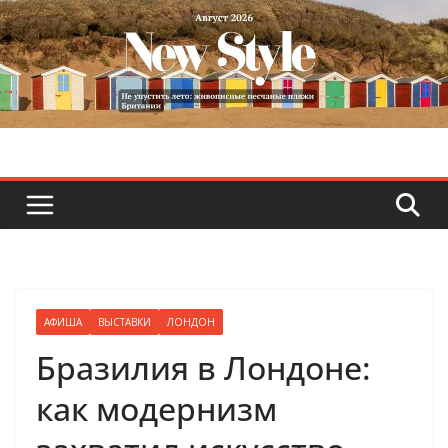
Skip
to
content
АФИША
ВЫСТАВКИ
ЛОНДОН
Бразилия в Лондоне:
как модернизм