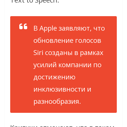
В Apple заявляют, что
обновление голосов
Siri созданы в рамках
усилий компании по
достижению
инклюзивности и
разнообразия.