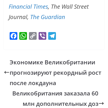
Financial Times
, The Wall Street
Journal,
The Guardian
F
W
C
Vi
T
ac
h
o
b
el
e
at
p
er
e
b
s
y
gr
Экономике Великобритании
o
A
Li
a
прогнозируют рекордный рост
o
p
n
m
k
p
k
после локдауна
Великобритания заказала 60
млн дополнительных доз