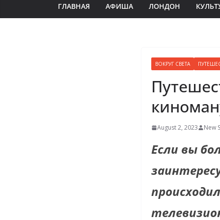
ГЛАВНАЯ
АФИША
ЛОНДОН
КУЛЬТ
ВОКРУГ СВЕТА
ПУТЕШЕ
Путешес
киноман
August 2, 2023
New S
Если вы б
заинтересу
происходи
телевизион