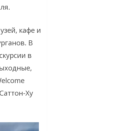
оля.
узей, кафе и
рганов. В
скурсии в
выходные,
Welcome
Саттон-Ху