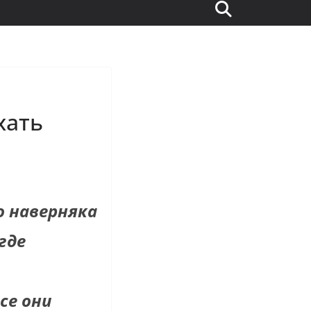
хать
о наверняка
где
се они