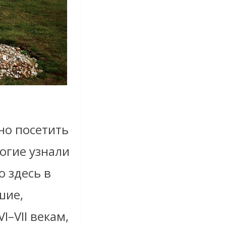
но посетить
огие узнали
о здесь в
шие,
–VII векам,