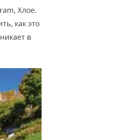
ram, Хлое.
ть, как это
никает в