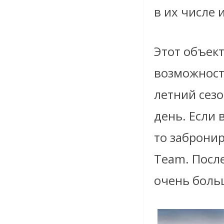
в их числе 
Этот объект
возможность
летний сезо
день. Если 
то забронир
Team. Посл
очень бол