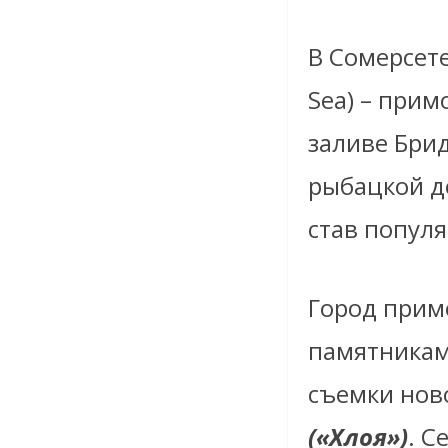
В Сомерсет
Sea) – прим
заливе Брид
рыбацкой де
став попул
Город прим
памятниками
съемки нов
(«Хлоя»)
. С