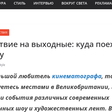
УРА
СТИЛЬ
ИНТЕРВЬЮ
ВОКРУГ СВЕТА
РЕКЛАМА
СТВИЯ
твие на выходные: куда пое
у
tyle
ольшой любитель
кинематографа
, т
етесь местами в Великобритании, 
ли события различных современных
ных шоу и художественных лент. В