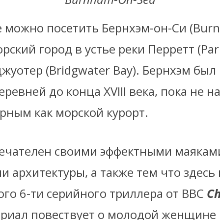
е можно посетить Бернхэм-он-Си (Bur
орский город в устье реки Перретт (Parr
жуотер (Bridgwater Bay). Бернхэм бы
ревней до конца XVIII века, пока не на
ярным как морской курорт.
ечателен своими эффектными маякам
 архитектуры, а также тем что здесь
ого 6-ти серийного триллера от ВВС
Ch
ериал повествует о молодой женщине