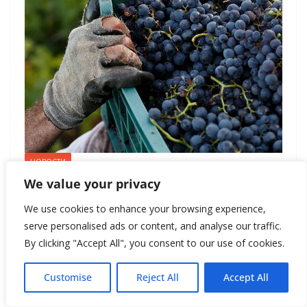
НОВОСТИ
We value your privacy
March 31, 2014
Редакция журнала New Style
Виноделие Шотландии может
We use cookies to enhance your browsing experience,
serve personalised ads or content, and analyse our traffic.
дать фору французскому
By clicking "Accept All", you consent to our use of cookies.
В сентябре первый урожай
Customise
Reject All
Accept All
винограда планирует собрать