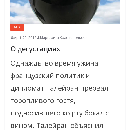
ВИНО
April 25, 2012
Маргарита Краснопольская
О дегуста­циях
Однажды во время ужина
француз­ский политик и
дипломат Талейран прервал
торопливого гостя,
подносившего ко рту бокал с
вином. Талейран объяснил