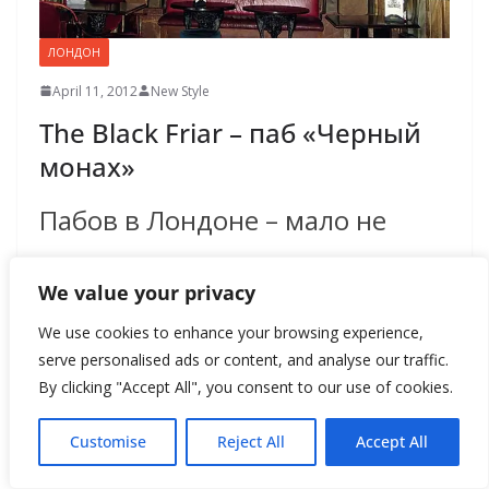
ЛОНДОН
April 11, 2012
New Style
The Black Friar – паб «Черный
монах»
Пабов в Лондоне – мало не
покажется. Однако «Черный
We value your privacy
монах» (Black Friar) в
We use cookies to enhance your browsing experience,
лондонском Сити – уникален.
serve personalised ads or content, and analyse our traffic.
By clicking "Accept All", you consent to our use of cookies.
Ну нет в
Customise
Reject All
Accept All