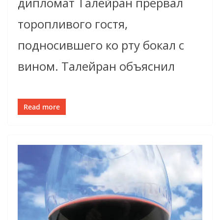
дипломат Талейран прервал
торопливого гостя,
подносившего ко рту бокал с
вином. Талейран объяснил
Read more