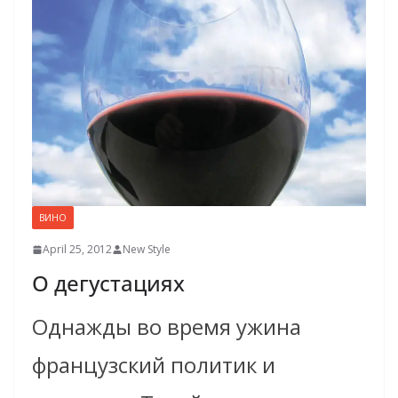
ВИНО
April 25, 2012
New Style
О дегуста­циях
Однажды во время ужина
француз­ский политик и