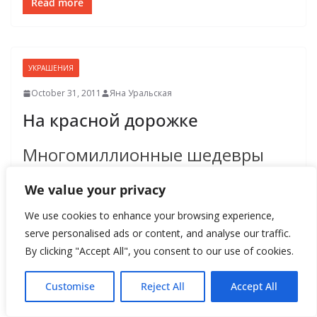
Read more
УКРАШЕНИЯ
October 31, 2011
Яна Уральская
На красной дорожке
Многомиллионные шедевры
ювелирного искусства вновь в
We value your privacy
большой цене. За ними
We use cookies to enhance your browsing experience,
serve personalised ads or content, and analyse our traffic.
выстраиваются в очередь
By clicking "Accept All", you consent to our use of cookies.
звезды Голливуда, их на
Customise
Reject All
Accept All
частных самолетах привозят