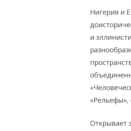
Нигерия и Е
доисторичес
и эллинисти
разнообраз
пространств
объединенн
«Человеческ
«Рельефы», 
Открывает 