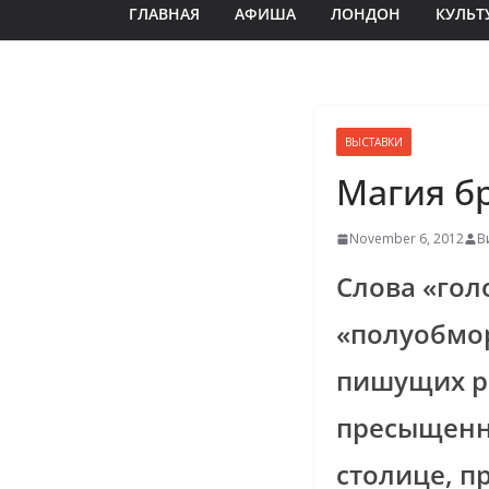
ГЛАВНАЯ
АФИША
ЛОНДОН
КУЛЬТ
ВЫСТАВКИ
Магия б
November 6, 2012
В
Слова «гол
«полуобмор
пишущих ре
пресыщенн
столице, п