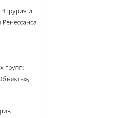
 Этрурия и
и Ренессанса
х групп:
Объекты»,
орив