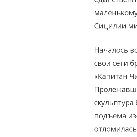
маленькому
Сицилии ми
Началось вс
свои сети б
«Капитан Чи
Пролежавша
скульптура 
подъема из
отломилась;