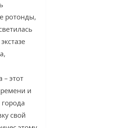
ь
е ротонды,
 светилась
 экстазе
а,
 – этот
времени и
 города
ку свой
инес этому