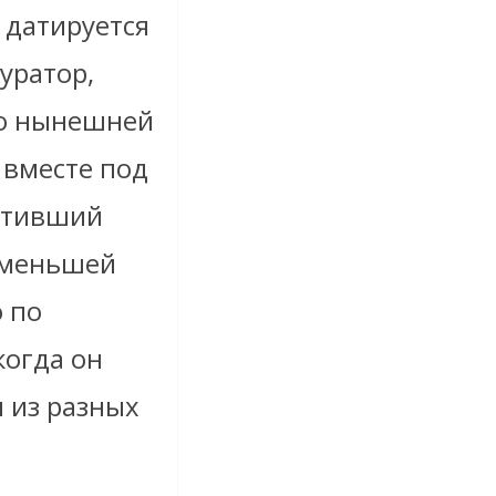
 датируется
Куратор,
до нынешней
 вместе под
вятивший
о меньшей
о по
когда он
 из разных