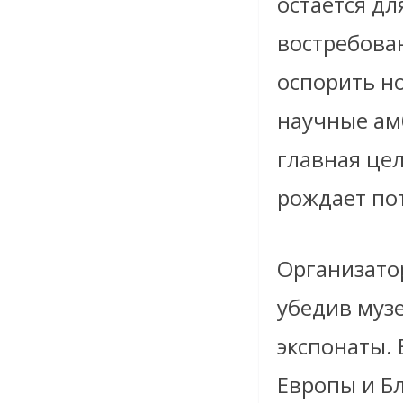
остается д
востребова
оспорить но
научные ам
главная цел
рождает по
Организато
убедив муз
экспонаты. 
Европы и Бл