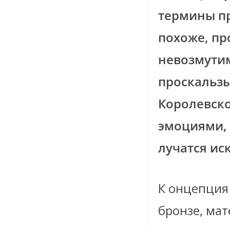
термины п
похоже, п
невозмутим
проскальзы
Королевско
эмоциями,
лучатся ис
К онцепция 
бронзе, мат