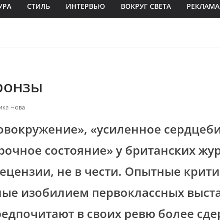
УРА
СТИЛЬ
ИНТЕРВЬЮ
ВОКРУГ СВЕТА
РЕКЛАМА
ронзы
ика Нова
овокружение», «усиленное сердцеб
очное состояние» у британских жу
цензии, не в чести. Опытные крити
ые изобилием первоклассных выста
редпочитают в своих ревю более сд