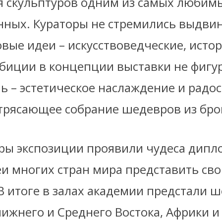
ля скульптуров одним из самых любим
нных. Кураторы не стремились выдви
вые идеи – искусствоведческие, исто
биции в концепции выставки не фигур
ь – эстетическое наслаждение и радос
трясающее собрание шедевров из бро
ры экспозиции проявили чудеса дипл
еи многих стран мира представить св
В итоге в залах академии предстали 
ижнего и Среднего Востока, Африки и