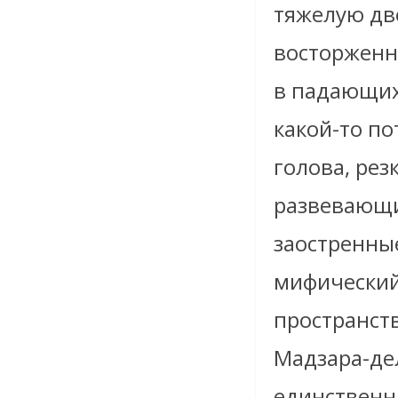
тяжелую две
восторженн
в падающих 
какой-то по
голова, рез
развевающи
заостренные
мифический 
пространств
Мадзара-де
единственн