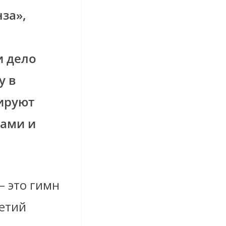
за»,
и дело
у в
ируют
ами и
– это гимн
летий