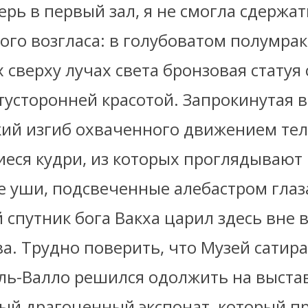
рь в первый зал, я не смогла сдержат
ого возгласа: в голубоватом полумрак
сверху лучах света бронзовая статуя
тусторонней красотой. Запрокинутая в
кий изгиб охваченного движением тел
еся кудри, из которых проглядывают
 уши, подсвеченные алебастром глаза
спутник бога Вакха царил здесь вне 
а. Трудно поверить, что Музей сатира
ль-Валло решился одолжить на выстав
ый драгоценный экспонат, который пр