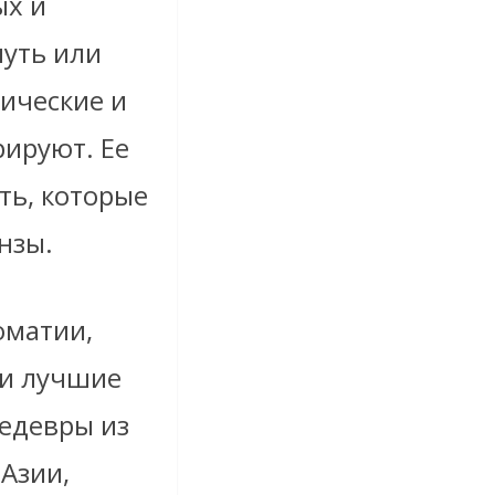
ых и
нуть или
рические и
ируют. Ее
ть, которые
нзы.
оматии,
ои лучшие
шедевры из
 Азии,