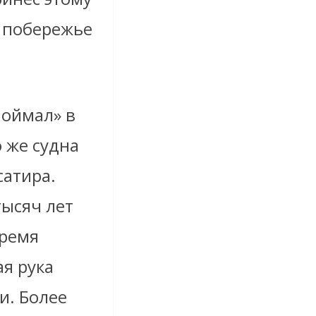
 побережье
поймал» в
о же судна
сатира.
тысяч лет
время
я рука
и. Более