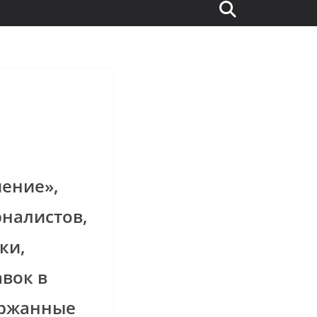
иение»,
рналистов,
ки,
вок в
ержанные