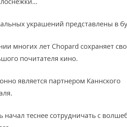
елоснежки…
кальных украшений представлены в бу
ии многих лет Chopard сохраняет свой
ьшого почитателя кино.
онно является партнером Каннского
аля.
рь начал теснее сотрудничать с волш