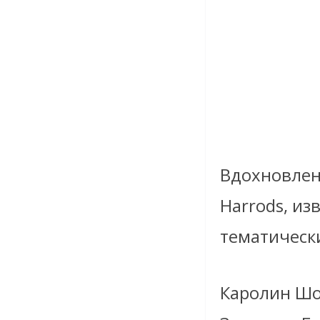
Вдохновлен
Harrods, и
тематическ
Каролин Шо