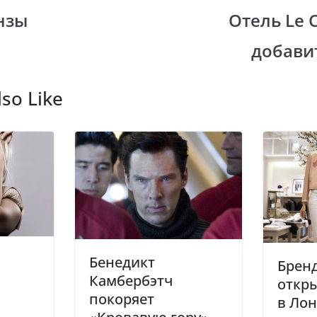
gr
нзы
Отель Le C
i
a
добави
m
so Like
Бенедикт
Бренд
Камбербэтч
откр
покоряет
в Ло