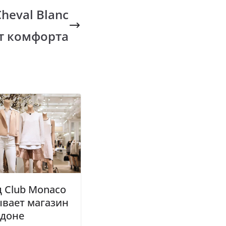
heval Blanc
т комфорта
 Club Monaco
ывает магазин
ндоне