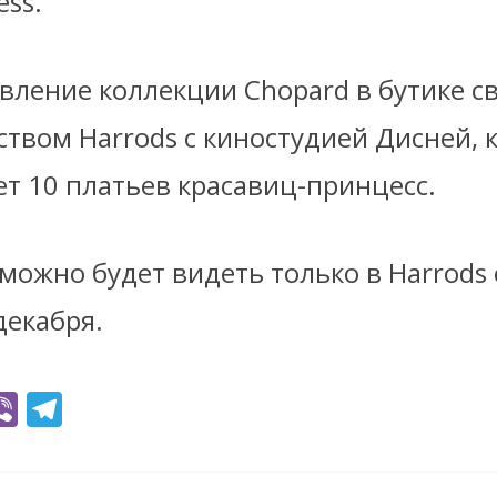
ess.
явление коллекции Chopard в бутике св
твом Harrods с киностудией Дисней, 
т 10 платьев красавиц-принцесс.
ожно будет видеть только в Harrods 
декабря.
Vi
T
b
el
er
e