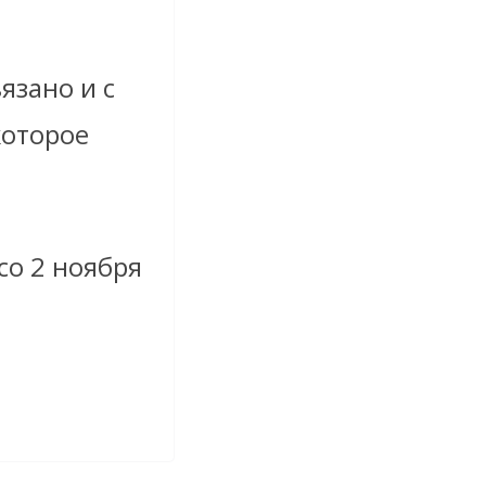
язано и с
которое
со 2 ноября