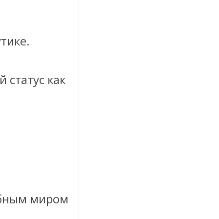
тике.
 статус как
ебным миром