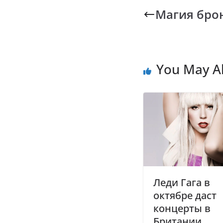
b
s
y
Магия бро
o
A
L
o
p
n
k
p
k
You May Al
Леди Гага в
октябре даст
концерты в
Британии