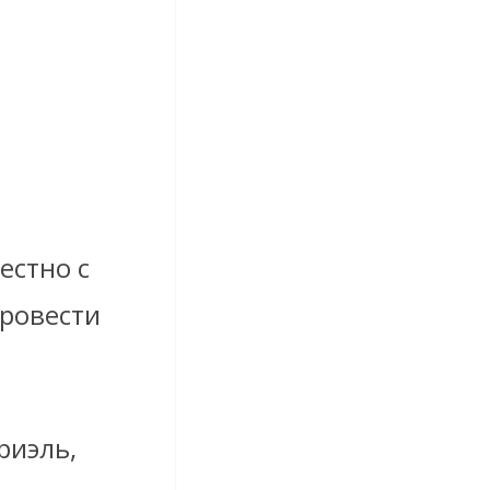
естно с
провести
риэль,