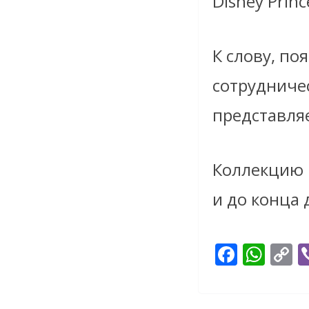
Disney Princ
К слову, по
сотрудничес
представляе
Коллекцию м
и до конца 
F
W
C
ac
h
o
e
at
p