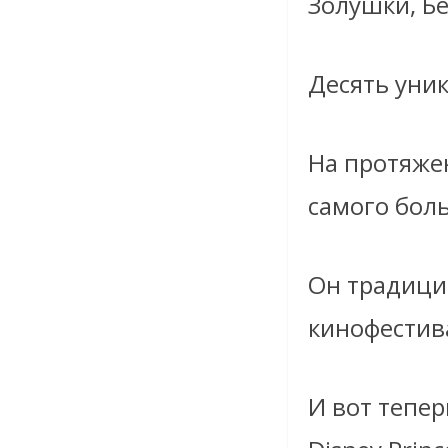
Золушки, Б
Десять уни
На протяжен
самого бол
Он традици
кинофестив
И вот тепе