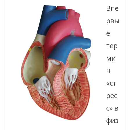
Впе
рвы
е
тер
ми
н
«ст
рес
с» в
физ