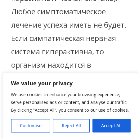
Любое симптоматическое
лечение успеха иметь не будет.
Если симпатическая нервная
система гиперактивна, то
организм находится в
возбуждении, и
We value your privacy
парасимпатическая нервная
We use cookies to enhance your browsing experience,
serve personalised ads or content, and analyse our traffic.
система не может выполнять
By clicking "Accept All", you consent to our use of cookies.
свои функции регенерации и,
Customise
Reject All
Accept All
как результат, иммунная и