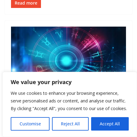
Read more
We value your privacy
We use cookies to enhance your browsing experience,
ГОРОСКОП
serve personalised ads or content, and analyse our traffic.
By clicking "Accept All", you consent to our use of cookies.
March 3, 2019
New Style
Астрологический прогноз.
Customise
Reject All
Accept All
Март 2019