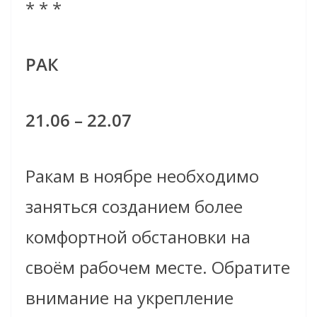
* * *
РАК
21.06 – 22.07
Ракам
в ноябре
н
еобходимо
заняться с
озданием
более
комфортной обстановк
и
на
своём рабочем месте.
Обратите
внимание на
укреплен
ие