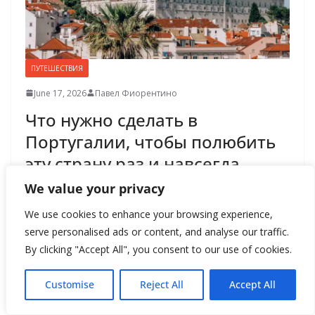
ПУТЕШЕСТВИЯ
June 17, 2026
Павел Фиорентино
Что нужно сделать в
Португалии, чтобы полюбить
эту страну раз и навсегда
We value your privacy
Португалия умеет очаровывать
We use cookies to enhance your browsing experience,
не сразу, а постепенно — видом
serve personalised ads or content, and analyse our traffic.
By clicking "Accept All", you consent to our use of cookies.
на красные крыши Лиссабона,
шумом океанских волн,
Customise
Reject All
Accept All