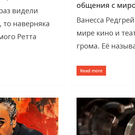
общения с мир
 раз видели
Ванесса Редгрей
 то наверняка
мире кино и теа
мого Ретта
грома. Её назыв
Read more