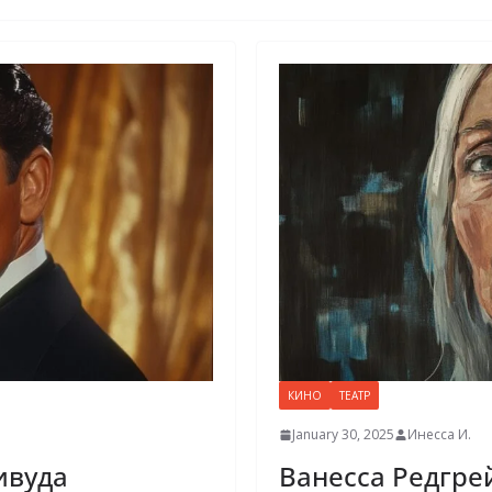
КИНО
ТЕАТР
January 30, 2025
Инесса И.
ивуда
Ванесса Редгрей