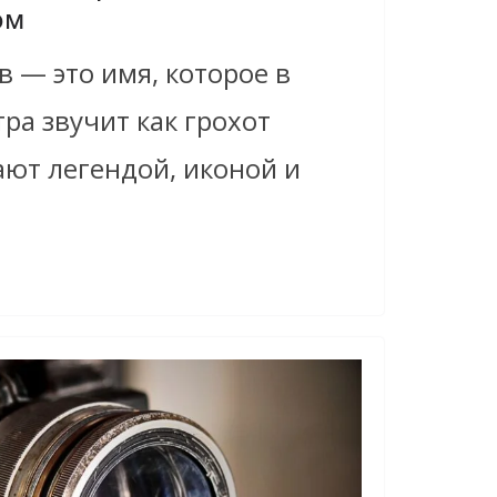
ом
в — это имя, которое в
тра звучит как грохот
ают легендой, иконой и