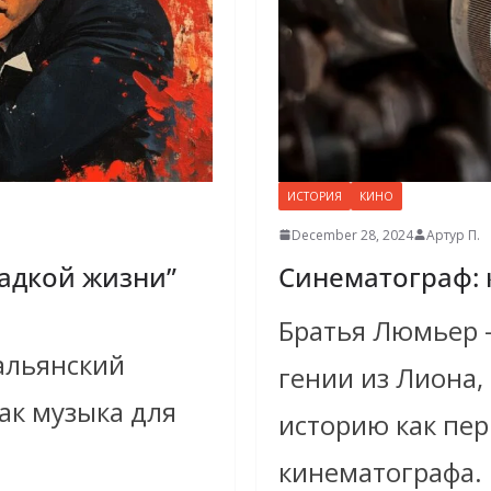
ИСТОРИЯ
КИНО
December 28, 2024
Артур П.
адкой жизни”
Синематограф: 
Братья Люмьер 
альянский
гении из Лиона,
как музыка для
историю как пе
кинематографа. 