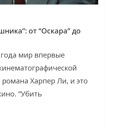
ника”: от “Оскара” до
 года мир впервые
 кинематографической
романа Харпер Ли, и это
кино. “Убить