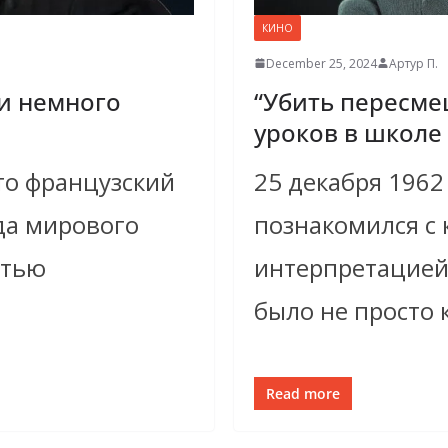
КИНО
December 25, 2024
Артур П.
и немного
“Убить пересмеш
уроков в школе
то французский
25 декабря 1962
нда мирового
познакомился с
стью
интерпретацией 
было не просто 
Read more