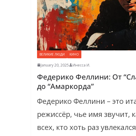
ВЕЛИКИЕ ЛЮДИ
КИНО
January 20, 2025
Инесса И.
Федерико Феллини: От “Сл
до “Амаркорда”
Федерико Феллини – это ит
режиссёр, чье имя звучит, 
всех, кто хоть раз увлекался