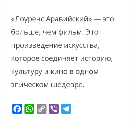
«Лоуренс Аравийский» — это
больше, чем фильм. Это
произведение искусства,
которое соединяет историю,
культуру и кино в одном
эпическом шедевре.
F
W
C
Vi
T
ac
h
o
b
el
e
at
p
er
e