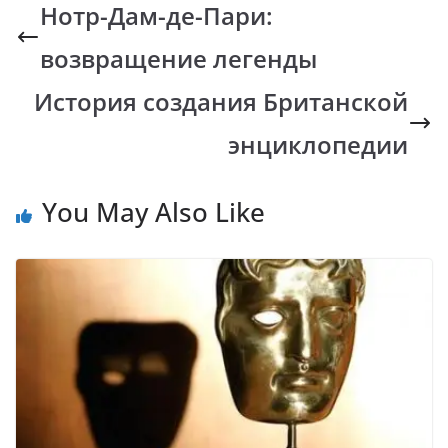
b
s
y
gr
Нотр-Дам-де-Пари:
o
A
Li
a
возвращение легенды
o
p
n
m
k
p
k
История создания Британской
энциклопедии
You May Also Like