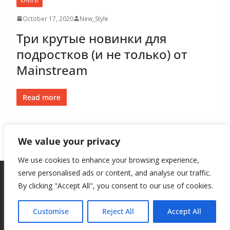
КНИГИ
October 17, 2020
New_Style
Три крутые новинки для
подростков (и не только) от
Mainstream
Read more
We value your privacy
We use cookies to enhance your browsing experience,
serve personalised ads or content, and analyse our traffic.
By clicking "Accept All", you consent to our use of cookies.
Copyright © 2026
New Style
. All rights reserved.
Theme:
ColorMag
by ThemeGrill. Powered by
WordPress
.
Customise
Reject All
Accept All