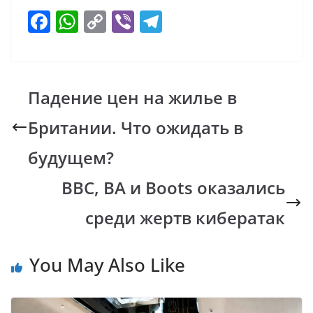
F
W
C
Vi
T
ac
h
o
b
el
e
at
p
er
e
b
s
y
gr
Падение цен на жилье в
o
A
Li
a
Британии. Что ожидать в
o
p
n
m
k
p
k
будущем?
BBC, BA и Boots оказались
среди жертв кибератак
You May Also Like