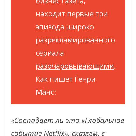
бизнес газета,
находит первые три
эпизода широко
разрекламированного
сериала
разочаровывающими
.
Как пишет Генри
Манс:
«Совпадает ли это «Глобальное
событие Netflix», скажем, с