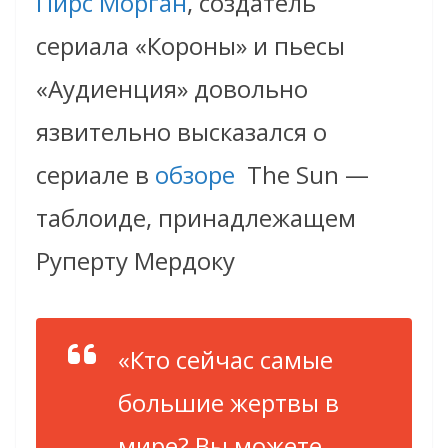
Пирс Морган
, создатель
сериала «Короны» и пьесы
«Аудиенция» довольно
язвительно высказался о
сериале в
обзоре
The Sun —
таблоиде, принадлежащем
Руперту Мердоку
«Кто сейчас самые
большие жертвы в
мире? Вы можете