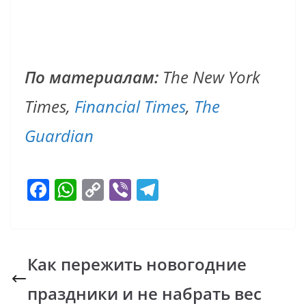
По материалам:
The New York
Times,
Financial Times
,
The
Guardian
F
W
C
Vi
T
ac
h
o
b
el
e
at
p
er
e
b
s
y
gr
Как пережить новогодние
o
A
Li
a
праздники и не набрать вес
o
p
n
m