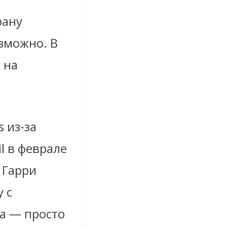
рану
озможно. В
 на
 из-за
l в феврале
 Гарри
 с
а — просто