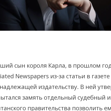
дший сын короля Карла, в прошлом год
iated Newspapers из-за статьи в газете
инадлежащей издательству. В ней утв
ытался замять отдельный судебный ис
итанского правительства позволить е