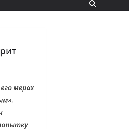
трит
 его мерах
ым».
ы
 попытку