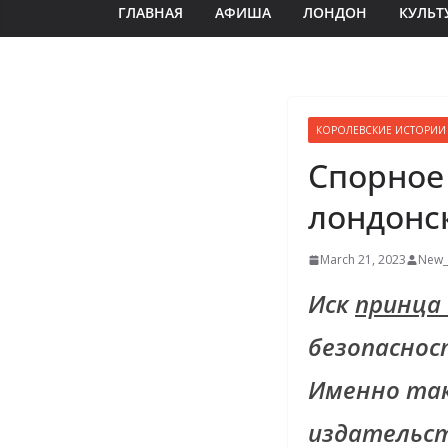
ГЛАВНАЯ
АФИША
ЛОНДОН
КУЛЬТ
КОРОЛЕВСКИЕ ИСТОРИИ
Спорное
лондонс
March 21, 2023
New_
Иск
принца
безопаснос
Именно так
издательст