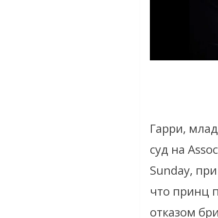
Гарри, мла
суд на Assoc
Sunday, пр
что принц п
отказом бр