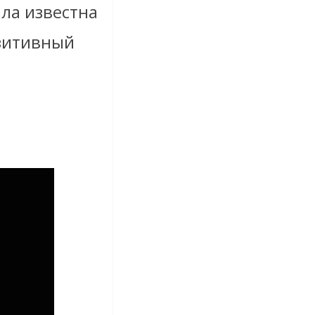
ала известна
озитивный