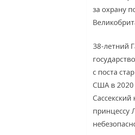
за охрану п
Великобрит
38-летний 
государств
с поста ста
США в 2020 
Сассекский 
принцессу Л
небезопасн