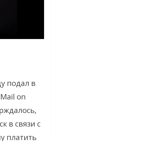
у подал в
 Mail on
ерждалось,
к в связи с
му платить