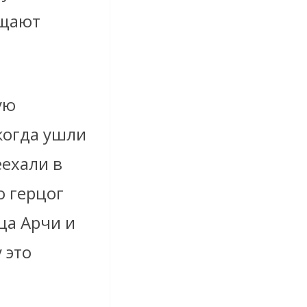
ещают
ую
когда ушли
еехали в
о герцог
ца Арчи и
 это