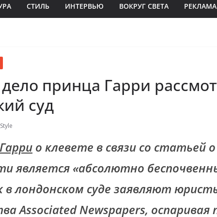
УРА
СТИЛЬ
ИНТЕРВЬЮ
ВОКРУГ СВЕТА
РЕКЛАМА
 дело принца Гарри рассмо
кий суд
Style
 Гарри
о клевете в связи со статьей о
ти является «абсолютно беспочвенн
 в лондонском суде заявляют юрист
ва Associated Newspapers, оспаривая